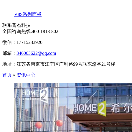
V8S系列面板
联系普杰科技
全国咨询热线:
400-1818-802
微信：17715233920
邮箱：
346063622@qq.com
地址：江苏省南京市江宁区广利路99号联东悠谷21号楼
首页
»
资讯中心