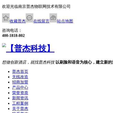
欢迎光临南京普杰物联网技术有限公司
收藏普杰
在线留言
站点地图
咨询电话：
400-1818-802
想做创新酒店，就找普杰科技
以刷脸和语音为核心，建立新的
普杰首页
无线改造
招商加盟
产品中心
荣誉资质
新闻资讯
工程案例
关于普杰