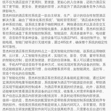
统不仅为酒店提供了更周到、更便捷、更贴心的入住体验，还助力酒店实
现了更节能、更安全、更便捷的管理，从而提升了酒店的服务竞争力和品
牌影响力。
普杰科技的酒店客控系统是一款自主研发、生产、设计的综合性智慧酒店
解决方案，融合了“模块化客控系统”、“能耗管理系统”、“酒店成本控制”等
多种系统功能。该系统主要基于物联网技术、网络通信技术以及语音交互
技术，为酒店提供全方位的智能化服务。从服务类型来看，普杰科技酒店
客控系统涵盖了客房智能控制系统、智能温控、高清多媒体平台、电动窗
帘、语音助手等多种设备。这些设备可以与酒店PMS、移动控制平台、智
能电视、智能门锁等进行无缝对接，通过485技术，确保整个系统的稳定性
和可靠性。
普杰科技酒店客控系统的特点之一是其智能化控制功能。该系统运用物联
网、云计算、人工智能等先进技术，实现灯光、影音、空调、窗帘等系统
的智能化控制，提供更加便捷、舒适的住宿体验。客人可以通过智能面
板、手机APP或语音助手等多种方式，轻松实现对客房内设备的控制。系
统还能根据客人的使用习惯，自动调整客房环境，如智能调光、温控等，
营造个性化的住宿氛围。
除了智能化控制，普杰科技酒店客控系统还具备能耗监测功能。通过实时
监测房间用电量等能耗数据，系统能够为酒店节约能源提供依据，帮助酒
店实现节能减耗和控制成本，为酒店带来直观的经济效益。此外，该系统
还能够实时查看酒店客房设备的运行情况，收集客人对需求和服务评价、
客户信息以及酒店内部资源分配情况等，并及时处理和控制内部资源。
值得一提的是，普杰科技的配置软件是帮助客房智能控制系统配置程序专
用的软件。传统客控系统程序都是研发人员敲代码写入，非常繁琐。而普
杰科技自主研发的配置软件则可以完全脱离程序员，只需要在后台进行简