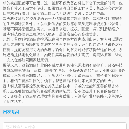
单的功能配置即可使用。这一创新不仅为普杰科技节省了大量的时间，也
给客户带来了极大的便捷。如果酒店有自己的工程人员，普杰还会针对酒
店需求进行培训，后期酒店自己也可以进行更改，灵活性更高。
普杰科技酒店客控系统的另一大优势是其定制化服务。普杰科技拥有完全
的生产和研发条件，可以根据酒店的实际需求量身定制系统方案和设备，
满足不同类型酒店的需求。从项目创建、授权、配置、调试到后期维护，
普杰科技都提供全程保姆式服务，是酒店贴心的客控管家。
此外，普杰科技酒店客控系统在用户体验方面也表现出色。客人可以通过
酒店客房控制系统控制客房内的所有受控设备，还可以通过移动设备远程
控制，提前调整房间内的温度，确保回到客房时能够获得舒适的环境。系
统还能提供定制化服务，如记住宾客偏爱的枕头高度、房间温度等，让每
一次入住都如同回家般亲切。
展望未来，随着酒店行业的不断发展和智能化需求的不断提升，普杰科技
将继续秉承“创新、品质、服务”的理念，不断研发迭代产品，不断优化服务
模式，不断提高制造能力，为酒店行业提供更多高品质、有价值的解决方
案。相信在普杰科技的引领下，智慧酒店将会迎来更加美好的明天。
普杰科技酒店客控系统凭借其先进的技术、卓越的性能和完善的服务体
系，正在引领酒店智能客控系统的新纪元。它不仅提升了宾客的住宿体
验，还提高了酒店的管理效率和服务质量，为酒店行业的智能化变革注入
了新的活力。
网友热评