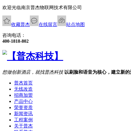
欢迎光临南京普杰物联网技术有限公司
收藏普杰
在线留言
站点地图
咨询电话：
400-1818-802
想做创新酒店，就找普杰科技
以刷脸和语音为核心，建立新的
普杰首页
无线改造
招商加盟
产品中心
荣誉资质
新闻资讯
工程案例
关于普杰