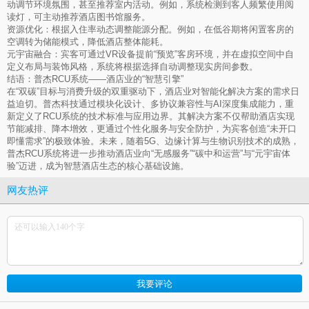
动调节环境氛围，甚至推荐室内活动。例如，系统检测到客人频繁使用阅
读灯，可主动推荐酒店图书馆服务。
资源优化：根据入住率动态调整能源分配。例如，在低谷期将闲置客房的
空调转为储能模式，降低酒店整体能耗。
元宇宙融合：宾客可通过VR设备提前“预览”客房环境，并在虚拟空间中自
定义布局与装饰风格，系统将根据选择自动调整现实房间参数。
结语：普杰RCU系统——酒店业的“智慧引擎”
在“双碳”目标与消费升级的双重驱动下，酒店业对智能化解决方案的需求日
益迫切。普杰科技通过模块化设计、多协议兼容性与AI深度集成能力，重
新定义了RCU系统的技术标准与应用边界。其解决方案不仅帮助酒店实现
节能减排、降本增效，更通过个性化服务与安全防护，为宾客创造“未开口
即懂需求”的极致体验。未来，随着5G、边缘计算与生物识别技术的成熟，
普杰RCU系统将进一步推动酒店业向“无感服务”“碳中和运营”与“元宇宙体
验”迈进，成为智慧酒店生态的核心基础设施。
网友热评