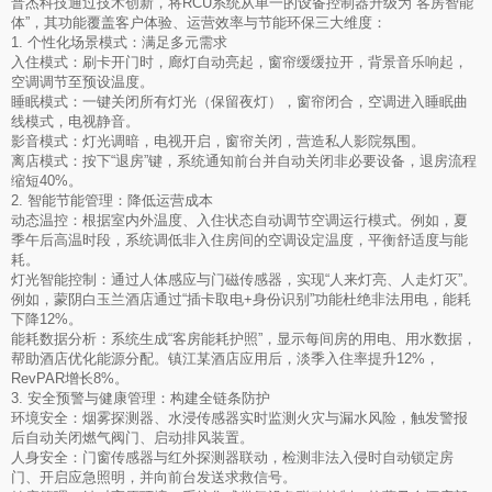
普杰科技通过技术创新，将RCU系统从单一的设备控制器升级为“客房智能
体”，其功能覆盖客户体验、运营效率与节能环保三大维度：
1. 个性化场景模式：满足多元需求
入住模式：刷卡开门时，廊灯自动亮起，窗帘缓缓拉开，背景音乐响起，
空调调节至预设温度。
睡眠模式：一键关闭所有灯光（保留夜灯），窗帘闭合，空调进入睡眠曲
线模式，电视静音。
影音模式：灯光调暗，电视开启，窗帘关闭，营造私人影院氛围。
离店模式：按下“退房”键，系统通知前台并自动关闭非必要设备，退房流程
缩短40%。
2. 智能节能管理：降低运营成本
动态温控：根据室内外温度、入住状态自动调节空调运行模式。例如，夏
季午后高温时段，系统调低非入住房间的空调设定温度，平衡舒适度与能
耗。
灯光智能控制：通过人体感应与门磁传感器，实现“人来灯亮、人走灯灭”。
例如，蒙阴白玉兰酒店通过“插卡取电+身份识别”功能杜绝非法用电，能耗
下降12%。
能耗数据分析：系统生成“客房能耗护照”，显示每间房的用电、用水数据，
帮助酒店优化能源分配。镇江某酒店应用后，淡季入住率提升12%，
RevPAR增长8%。
3. 安全预警与健康管理：构建全链条防护
环境安全：烟雾探测器、水浸传感器实时监测火灾与漏水风险，触发警报
后自动关闭燃气阀门、启动排风装置。
人身安全：门窗传感器与红外探测器联动，检测非法入侵时自动锁定房
门、开启应急照明，并向前台发送求救信号。