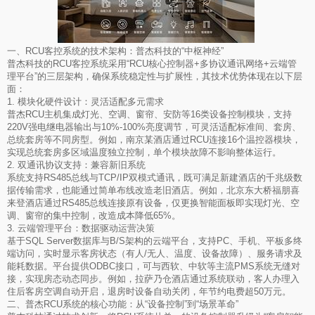
一、RCU客控系统的技术架构：普杰科技的“中枢神经”
普杰科技的RCU客控系统采用“RCU核心控制器+多协议通讯网络+云端管
理平台”的三层架构，确保系统稳定性与扩展性，其技术优势体现在以下层
面：
1. 模块化硬件设计：灵活适配多元需求
普杰RCU主机集成灯光、空调、窗帘、安防等16类设备控制模块，支持
220V强电继电器输出与10%-100%亮度调节，可灵活适配标准间、套房、
总统套房等不同房型。例如，南京某酒店通过RCU连接16个温控器模块，
实现总统套房多区域温度独立控制，单个模块故障不影响整体运行。
2. 双通讯协议支持：兼容新旧系统
系统支持RS485总线与TCP/IP双模式通讯，既可满足新建酒店的千兆级数
据传输需求，也能通过简单布线改造老旧酒店。例如，北京东大桥福朋喜
来登酒店通过RS485总线连接原有设备，仅更换智能面板即实现灯光、空
调、窗帘的集中控制，改造成本降低65%。
3. 云端管理平台：数据驱动运营决策
基于SQL Server数据库与B/S架构的云端平台，支持PC、手机、平板多终
端访问，实时显示客房状态（有人/无人、温度、设备故障）、服务请求及
能耗数据。平台提供ODBC接口，可与西软、中软等主流PMS系统无缝对
接，实现房态动态同步。例如，拉萨乃仓酒店通过系统联动，客人办理入
住后客房空调自动开启，退房时设备自动关闭，年节约电费超50万元。
二、普杰RCU系统的核心功能：从“设备控制”到“场景革命”