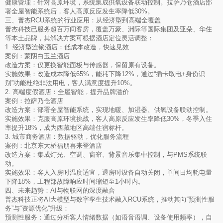
健康管理：针对高原环境，系统集成供氧设备联动控制。拉萨乃仓酒店部
署全屋智能系统后，客人高原反应发生率降低30%。
三、普杰RCU系统的行业应用：从经济型到高端全覆盖
普杰科技已服务超百万间客房，覆盖万豪、洲际等国际集团及亚朵、华住
等本土品牌，其解决方案可根据酒店定位灵活调整：
1. 经济型连锁酒店：低成本改造，快速见效
案例：蒙阴白玉兰酒店
改造方案：仅更换智能面板与传感器，保留原有设备。
实施效果：改造成本降低65%，能耗下降12%，通过“插卡取电+身份识
别”功能杜绝非法用电，客人满意度提升10%。
2. 高端度假酒店：全屋智能，提升品牌溢价
案例：拉萨乃仓酒店
改造方案：部署全屋智能系统，实现地暖、加湿器、供氧设备联动控制。
实施效果：克服高原环境挑战，客人高原反应发生率降低30%，冬季入住
率提升18%，成为西藏地区高端住宿标杆。
3. 城市商务酒店：数据驱动，优化服务流程
案例：北京东大桥福朋喜来登酒店
改造方案：集成灯光、空调、窗帘、背景音乐集中控制，与PMS系统联
动。
实施效果：客人入房时温度适宜，退房时设备自动关闭，单间日均耗电量
下降18%，工程部故障响应时间缩短至1小时内。
四、未来趋势：AI与物联网的深度融合
普杰科技正将AI大模型与数字孪生技术融入RCU系统，推动其向“预测性服
务”与“资源优化”升级：
预测性服务：通过分析客人情绪数据（如语音语调、设备使用频率），自