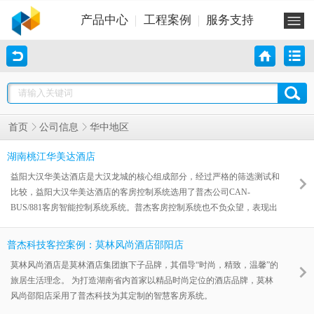
产品中心
工程案例
服务支持
华中地区
首页
公司信息
湖南桃江华美达酒店
益阳大汉华美达酒店是大汉龙城的核心组成部分，经过严格的筛选测试和
比较，益阳大汉华美达酒店的客房控制系统选用了普杰公司CAN-
BUS/881客房智能控制系统系统。普杰客房控制系统也不负众望，表现出
了很高的稳定性和可靠性，普杰的技术支持也让酒店方非常满意。目前该
项目系统调试已圆满结束，交付管理公司使用。
普杰科技客控案例：莫林风尚酒店邵阳店
莫林风尚酒店是莫林酒店集团旗下子品牌，其倡导“时尚，精致，温馨”的
旅居生活理念。 为打造湖南省内首家以精品时尚定位的酒店品牌，莫林
风尚邵阳店采用了普杰科技为其定制的智慧客房系统。