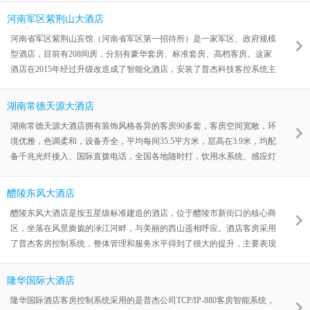
河南军区紫荆山大酒店
河南省军区紫荆山宾馆（河南省军区第一招待所）是一家军区、政府规模
型酒店，目前有208间房，分别有豪华套房、标准套房、高档客房。这家
酒店在2015年经过升级改造成了智能化酒店，安装了普杰科技客控系统主
机和客控面板产品，实现了对酒店客房的灯光场景、空调、窗帘等的智能
控制。
湖南常德天源大酒店
湖南常德天源大酒店拥有装饰风格各异的客房90多套，客房空间宽敞，环
境优雅，色调柔和，设备齐全，平均每间35.5平方米，层高在3.9米，均配
备千兆光纤接入、国际直拨电话，全国各地随时打，饮用水系统、感应灯
等设施，融入智能房控系统从而提升了现代化酒店品质。酒店客房选用了
普杰客房控制系统CAN860解决方案，CAN-BUS总线系统联网方式，为
醴陵东风大酒店
宾客提供安全、健康和人性化的环境和服务。
醴陵东风大酒店是按五星级标准建造的酒店，位于醴陵市新街口的核心商
区，坐落在风景旖旎的渌江河畔，与美丽的西山遥相呼应。酒店客房采用
了普杰客房控制系统，整体管理和服务水平得到了很大的提升，主要表现
在两个方面：服务人员管理及效率的提升，工程维护人员管理及效率的提
升。
隆华国际大酒店
隆华国际酒店客房控制系统采用的是普杰公司TCP/IP-880客房智能系统，