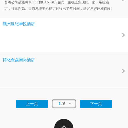
普杰公司是能将TCP/IP和CAN-BUS在同一主机上实现的厂家，系统稳
定，可靠性高。目前系统主机稳定运行已半年时间，获客户好评和信赖!
赣州世纪华悦酒店
怀化金磊国际酒店
1
/
6
上一页
下一页